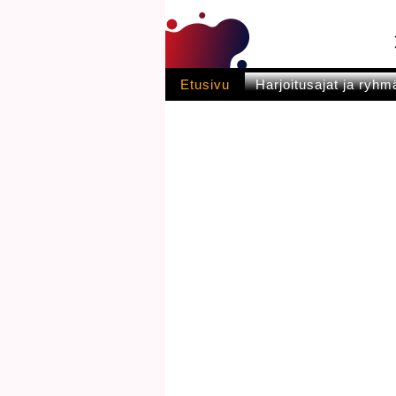
Etusivu
Harjoitusajat ja ryhm