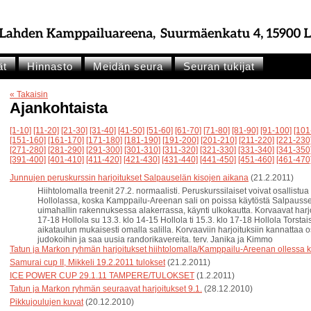
ät
Hinnasto
Meidän seura
Seuran tukijat
« Takaisin
Ajankohtaista
[1-10]
[11-20]
[21-30]
[31-40]
[41-50]
[51-60]
[61-70]
[71-80]
[81-90]
[91-100]
[101
[151-160]
[161-170]
[171-180]
[181-190]
[191-200]
[201-210]
[211-220]
[221-230
[271-280]
[281-290]
[291-300]
[301-310]
[311-320]
[321-330]
[331-340]
[341-350
[391-400]
[401-410]
[411-420]
[421-430]
[431-440]
[441-450]
[451-460]
[461-470
Junnujen peruskurssin harjoitukset Salpauselän kisojen aikana
(21.2.2011)
Hiihtolomalla treenit 27.2. normaalisti. Peruskurssilaiset voivat osallist
Hollolassa, koska Kamppailu-Areenan sali on poissa käytöstä Salpaussel
uimahallin rakennuksessa alakerrassa, käynti ulkokautta. Korvaavat harjoitu
17-18 Hollola su 13.3. klo 14-15 Hollola ti 15.3. klo 17-18 Hollola Torsta
aikataulun mukaisesti omalla salilla. Korvaaviin harjoituksiin kannattaa o
judokoihin ja saa uusia randorikavereita. terv. Janika ja Kimmo
Tatun ja Markon ryhmän harjoitukset hiihtolomalla/Kamppailu-Areenan ollessa ki
Samurai cup II, Mikkeli 19.2.2011 tulokset
(21.2.2011)
ICE POWER CUP 29.1.11 TAMPERE/TULOKSET
(1.2.2011)
Tatun ja Markon ryhmän seuraavat harjoitukset 9.1.
(28.12.2010)
Pikkujoulujen kuvat
(20.12.2010)