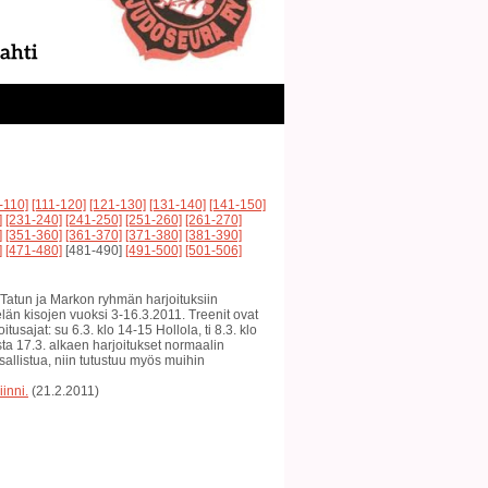
-110]
[111-120]
[121-130]
[131-140]
[141-150]
]
[231-240]
[241-250]
[251-260]
[261-270]
]
[351-360]
[361-370]
[371-380]
[381-390]
]
[471-480]
[481-490]
[491-500]
[501-506]
ua Tatun ja Markon ryhmän harjoituksiin
än kisojen vuoksi 3-16.3.2011. Treenit ovat
sajat: su 6.3. klo 14-15 Hollola, ti 8.3. klo
ista 17.3. alkaen harjoitukset normaalin
sallistua, niin tutustuu myös muihin
inni.
(21.2.2011)