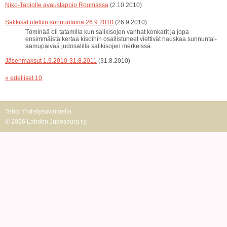
Niko-Tapiolle avaustappio Roomassa
(2.10.2010)
Salikisat oteltiin sunnuntaina 26.9.2010
(26.9.2010)
Töminää oli tatamilla kun salikisojen vanhat konkarit ja jopa
ensimmäistä kertaa kisoihin osallistuneet viettivät hauskaa sunnuntai-
aamupäivää judosalilla salikisojen merkeissä.
Jäsenmaksut 1.9.2010-31.8.2011
(31.8.2010)
« edelliset 10
Tehty Yhdistysavaimella
©
2026 Lahden Judoseura r.y.