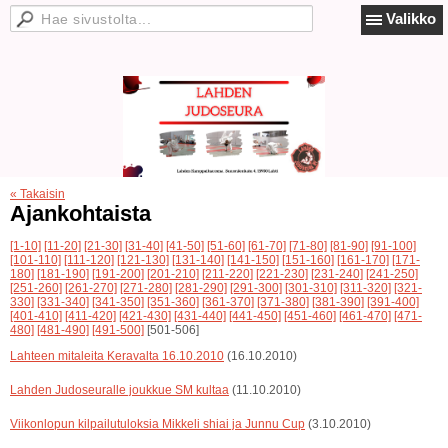
Valikko
« Takaisin
Ajankohtaista
[1-10]
[11-20]
[21-30]
[31-40]
[41-50]
[51-60]
[61-70]
[71-80]
[81-90]
[91-100]
[101-110]
[111-120]
[121-130]
[131-140]
[141-150]
[151-160]
[161-170]
[171-
180]
[181-190]
[191-200]
[201-210]
[211-220]
[221-230]
[231-240]
[241-250]
[251-260]
[261-270]
[271-280]
[281-290]
[291-300]
[301-310]
[311-320]
[321-
330]
[331-340]
[341-350]
[351-360]
[361-370]
[371-380]
[381-390]
[391-400]
[401-410]
[411-420]
[421-430]
[431-440]
[441-450]
[451-460]
[461-470]
[471-
480]
[481-490]
[491-500]
[501-506]
Lahteen mitaleita Keravalta 16.10.2010
(16.10.2010)
Lahden Judoseuralle joukkue SM kultaa
(11.10.2010)
Viikonlopun kilpailutuloksia Mikkeli shiai ja Junnu Cup
(3.10.2010)