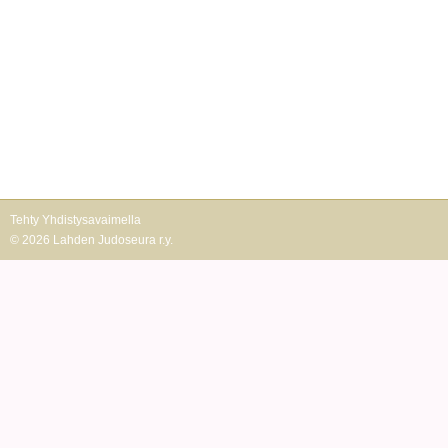
Tehty Yhdistysavaimella
©
2026 Lahden Judoseura r.y.