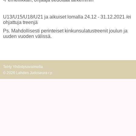
U13/U15/U18/U21 ja aikuiset lomalla 24.12 - 31.12.2021 /ei
ohjattuja treenjä
Ps. Mahdollisesti perinteiset kinkunsulatustreenit joulun ja
uuden vuoden välissä.
Tehty Yhdistysavaimella
©
2026 Lahden Judoseura r.y.