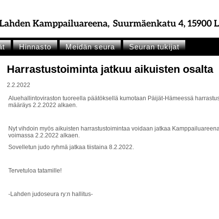
ät
Hinnasto
Meidän seura
Seuran tukijat
Harrastustoiminta jatkuu aikuisten osalta
2.2.2022
Aluehallintoviraston tuoreella päätöksellä kumotaan Päijät-Hämeessä harrastus- 
määräys 2.2.2022 alkaen.
Nyt vihdoin myös aikuisten harrastustoimintaa voidaan jatkaa Kamppailuareenall
voimassa 2.2.2022 alkaen.
Sovelletun judo ryhmä jatkaa tiistaina 8.2.2022.
Tervetuloa tatamille!
-Lahden judoseura ry:n hallitus-