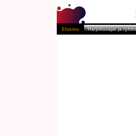
Etusivu
Harjoitusajat ja ryhm