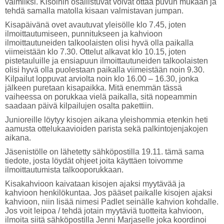
valmiiksi. Kisoihin osallistuvat voivat ottaa puvun mukaan ja
tehdä samalla matolla kisaan valmistavan jumpan.
Kisapäivänä ovet avautuvat yleisölle klo 7.45, joten
ilmoittautumiseen, punnitukseen ja kahvioon
ilmoittautuneiden talkoolaisten olisi hyvä olla paikalla
viimeistään klo 7.30. Ottelut alkavat klo 10.15, joten
pistetauluille ja ensiapuun ilmoittautuneiden talkoolaisten
olisi hyvä olla puolestaan paikalla viimeistään noin 9.30.
Kilpailut loppuvat arviolta noin klo 16.00 – 16.30, jonka
jälkeen puretaan kisapaikka. Mitä enemmän tässä
vaiheessa on porukkaa vielä paikalla, sitä nopeammin
saadaan päivä kilpailujen osalta pakettiin.
Junioreille löytyy kisojen aikana yleishommia etenkin heti
aamusta ottelukaavioiden parista sekä palkintojenjakojen
aikana.
Jäsenistölle on lähetetty sähköpostilla 19.11. tämä sama
tiedote, josta löydät ohjeet joita käyttäen toivomme
ilmoittautumista talkooporukkaan.
Kisakahvioon kaivataan kisojen ajaksi myytävää ja
kahvioon henkilökuntaa. Jos pääset paikalle kisojen ajaksi
kahvioon, niin lisää nimesi Padlet seinälle kahvion kohdalle.
Jos voit leipoa / tehdä jotain myytäviä tuotteita kahvioon,
ilmoita siitä sähköpostilla Jenni Marjaselle joka koordinoi