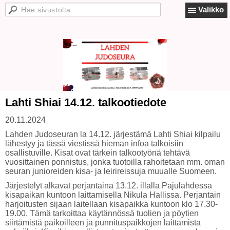
Valikko
Lahti Shiai 14.12. talkootiedote
20.11.2024
Lahden Judoseuran la 14.12. järjestämä Lahti Shiai kilpailu
lähestyy ja tässä viestissä hieman infoa talkoisiin
osallistuville. Kisat ovat tärkein talkootyönä tehtävä
vuosittainen ponnistus, jonka tuotoilla rahoitetaan mm. oman
seuran junioreiden kisa- ja leirireissuja muualle Suomeen.
Järjestelyt alkavat perjantaina 13.12. illalla Pajulahdessa
kisapaikan kuntoon laittamisella Nikula Hallissa. Perjantain
harjoitusten sijaan laitellaan kisapaikka kuntoon klo 17.30-
19.00. Tämä tarkoittaa käytännössä tuolien ja pöytien
siirtämistä paikoilleen ja punnituspaikkojen laittamista