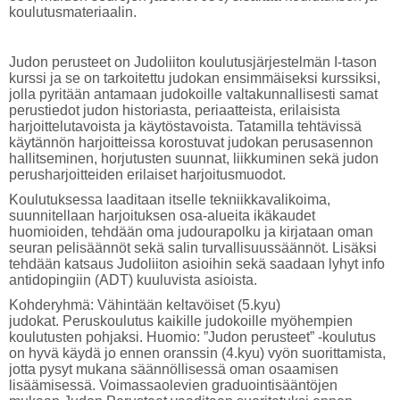
koulutusmateriaalin.
Judon perusteet on Judoliiton koulutusjärjestelmän I-tason
kurssi ja se on tarkoitettu judokan ensimmäiseksi kurssiksi,
jolla pyritään antamaan judokoille valtakunnallisesti samat
perustiedot judon historiasta, periaatteista, erilaisista
harjoittelutavoista ja käytöstavoista. Tatamilla tehtävissä
käytännön harjoitteissa korostuvat judokan perusasennon
hallitseminen, horjutusten suunnat, liikkuminen sekä judon
perusharjoitteiden erilaiset harjoitusmuodot.
Koulutuksessa laaditaan itselle tekniikkavalikoima,
suunnitellaan harjoituksen osa-alueita ikäkaudet
huomioiden, tehdään oma judourapolku ja kirjataan oman
seuran pelisäännöt sekä salin turvallisuussäännöt. Lisäksi
tehdään katsaus Judoliiton asioihin sekä saadaan lyhyt info
antidopingiin (ADT) kuuluvista asioista.
Kohderyhmä: Vähintään keltavöiset (5.kyu)
judokat. Peruskoulutus kaikille judokoille myöhempien
koulutusten pohjaksi. Huomio: ”Judon perusteet” -koulutus
on hyvä käydä jo ennen oranssin (4.kyu) vyön suorittamista,
jotta pysyt mukana säännöllisessä oman osaamisen
lisäämisessä. Voimassaolevien graduointisääntöjen