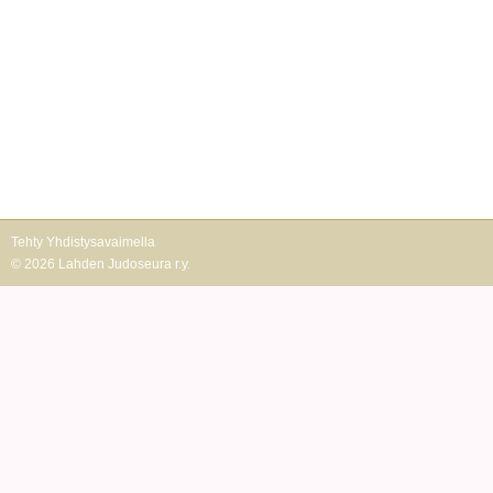
Tehty Yhdistysavaimella
©
2026 Lahden Judoseura r.y.