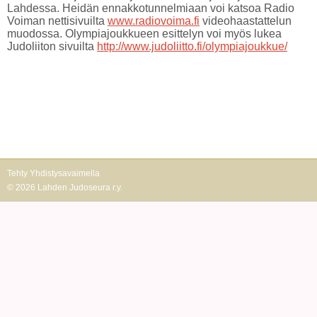
Lahdessa. Heidän ennakkotunnelmiaan voi katsoa Radio
Voiman nettisivuilta
www.radiovoima.fi
videohaastattelun
muodossa. Olympiajoukkueen esittelyn voi myös lukea
Judoliiton sivuilta
http://www.judoliitto.fi/olympiajoukkue/
Tehty Yhdistysavaimella
©
2026 Lahden Judoseura r.y.