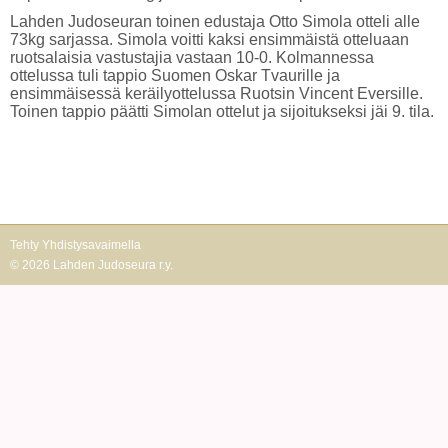
Lahden Judoseuran toinen edustaja Otto Simola otteli alle
73kg sarjassa. Simola voitti kaksi ensimmäistä otteluaan
ruotsalaisia vastustajia vastaan 10-0. Kolmannessa
ottelussa tuli tappio Suomen Oskar Tvaurille ja
ensimmäisessä keräilyottelussa Ruotsin Vincent Eversille.
Toinen tappio päätti Simolan ottelut ja sijoitukseksi jäi 9. tila.
Tehty Yhdistysavaimella
©
2026 Lahden Judoseura r.y.