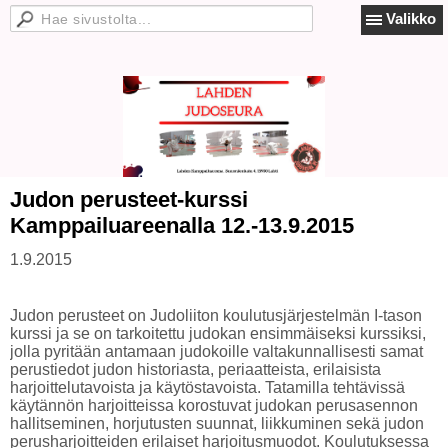
Valikko
Judon perusteet-kurssi
Kamppailuareenalla 12.-13.9.2015
1.9.2015
Judon perusteet on Judoliiton koulutusjärjestelmän I-tason
kurssi ja se on tarkoitettu judokan ensimmäiseksi kurssiksi,
jolla pyritään antamaan judokoille valtakunnallisesti samat
perustiedot judon historiasta, periaatteista, erilaisista
harjoittelutavoista ja käytöstavoista. Tatamilla tehtävissä
käytännön harjoitteissa korostuvat judokan perusasennon
hallitseminen, horjutusten suunnat, liikkuminen sekä judon
perusharjoitteiden erilaiset harjoitusmuodot. Koulutuksessa