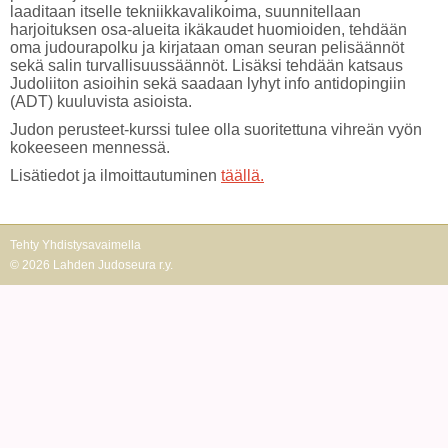
laaditaan itselle tekniikkavalikoima, suunnitellaan
harjoituksen osa-alueita ikäkaudet huomioiden, tehdään
oma judourapolku ja kirjataan oman seuran pelisäännöt
sekä salin turvallisuussäännöt. Lisäksi tehdään katsaus
Judoliiton asioihin sekä saadaan lyhyt info antidopingiin
(ADT) kuuluvista asioista.
Judon perusteet-kurssi tulee olla suoritettuna vihreän vyön
kokeeseen mennessä.
Lisätiedot ja ilmoittautuminen
täällä.
Tehty Yhdistysavaimella
©
2026 Lahden Judoseura r.y.