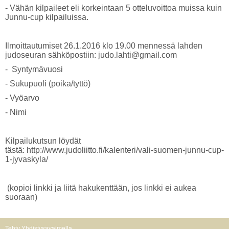
- Vähän kilpaileet eli korkeintaan 5 otteluvoittoa muissa kuin
Junnu-cup kilpailuissa.
Ilmoittautumiset 26.1.2016 klo 19.00 mennessä lahden
judoseuran sähköpostiin: judo.lahti@gmail.com
- Syntymävuosi
- Sukupuoli (poika/tyttö)
- Vyöarvo
- Nimi
Kilpailukutsun löydät
tästä: http://www.judoliitto.fi/kalenteri/vali-suomen-junnu-cup-
1-jyvaskyla/
(kopioi linkki ja liitä hakukenttään, jos linkki ei aukea
suoraan)
Tehty Yhdistysavaimella