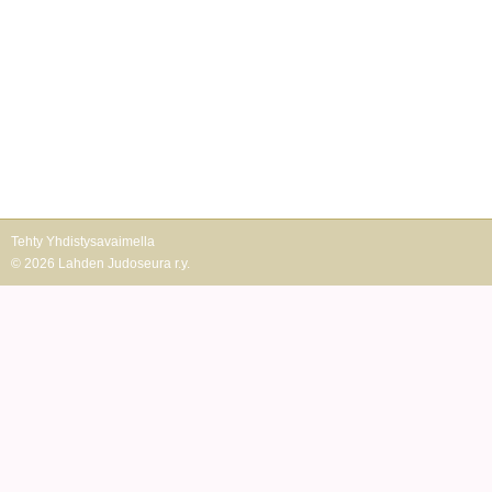
Tehty Yhdistysavaimella
©
2026 Lahden Judoseura r.y.