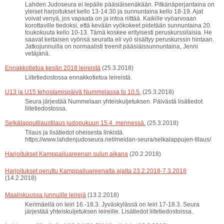
Lahden Judoseura ei lepäile pääsiäisenäkään. Pitkänäperjantaina on
yleiset harjoitukset kello 13-14:30 ja sunnuntaina kello 18-19. Ajat
voivat venyä, jos vapaata on ja intoa riittää. Kaikille vyöarvoaan
korottaville tiedoksi, että kevään vyökokeet pidetään sunnuntaina 20.
toukokuuta kello 10-13. Tämä koskee erityisesti peruskurssilaisia. He
saavat keltaisen vyönsä seuralta eli vyö sisältyy peruskurssin hintaan.
Jatkojunnuilla on normaalisti treenit pääsiäissunnuntaina, Jenni
vetäjänä.
Ennakkotietoa kesän 2018 leireistä
(25.3.2018)
Liitetiedostossa ennakkotietoa leireistä.
U13 ja U15 tehostamispäivä Nummelassa to 10.5.
(25.3.2018)
Seura järjestää Nummelaan yhteiskuljetuksen. Päivästä lisätiedot
liitetiedostossa.
Selkälapputilaustilaus judopukuun 15.4. mennessä.
(25.3.2018)
Tilaus ja lisätiedot oheisesta linkistä.
https://www.lahdenjudoseura.net/meidan-seura/selkalappujen-tilaus/
Harjoitukset Kamppailuareenan sulun aikana
(20.2.2018)
Harjoitukset peruttu Kamppailuareenalta ajalta 23.2.2018-7.3.2018
(14.2.2018)
Maaliskuussa junnuille leirejä
(13.2.2018)
Kerimäellä on leiri 16.-18.3. Jyväskylässä on leiri 17-18.3. Seura
järjestää yhteiskuljetuksen leireille. Lisätiedot liitetiedostoissa.