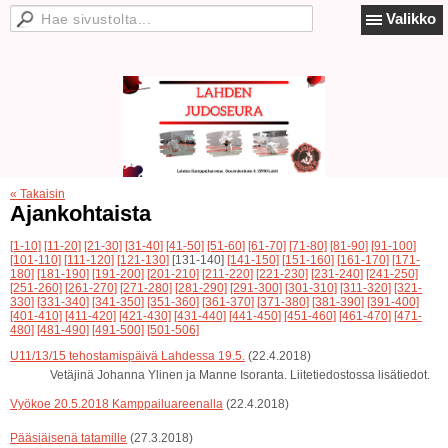
Valikko
« Takaisin
Ajankohtaista
[1-10]
[11-20]
[21-30]
[31-40]
[41-50]
[51-60]
[61-70]
[71-80]
[81-90]
[91-100]
[101-110]
[111-120]
[121-130]
[131-140]
[141-150]
[151-160]
[161-170]
[171-
180]
[181-190]
[191-200]
[201-210]
[211-220]
[221-230]
[231-240]
[241-250]
[251-260]
[261-270]
[271-280]
[281-290]
[291-300]
[301-310]
[311-320]
[321-
330]
[331-340]
[341-350]
[351-360]
[361-370]
[371-380]
[381-390]
[391-400]
[401-410]
[411-420]
[421-430]
[431-440]
[441-450]
[451-460]
[461-470]
[471-
480]
[481-490]
[491-500]
[501-506]
U11/13/15 tehostamispäivä Lahdessa 19.5.
(22.4.2018)
Vetäjinä Johanna Ylinen ja Manne Isoranta. Liitetiedostossa lisätiedot.
Vyökoe 20.5.2018 Kamppailuareenalla
(22.4.2018)
Pääsiäisenä tatamille
(27.3.2018)