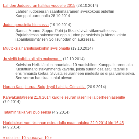
Lahden Judoseuran hallitus vuodelle 2015
(28.10.2014)
Lahden judoseuran sääntömääräinen syyskokous pidettiin
Kamppailuareenalla 28.10.2014.
Judon perusteita hiomassa
(19.10.2014)
Sanna, Manne, Seppo, Petri ja Ilkka kävivät viikonvaihteessa
Pajulahdessa hakemassa oppia judon perusteista ja hienouksista
japanilaissyntyisen Go Tsunodan ohjauksessa.
Muutoksia harjoitusaikoihin syyslomalla
(19.10.2014)
Ja siellä kaikilla oli niin mukavaa ...
(12.10.2014)
Koiviston Heikillä oli sunnuntaina 10-vuotisbileet Kamppailuareenalla.
Kusuttuina toistakymmentä kaveria, joista suurin osa astui tatamille
ensimmäistä kertaa. Sivusta seuranneen mielestä se ei jää viimeiseksi.
Sen verran hauskaa tuntui olevan.
Hurraa Katri, hurraa Satu, hyvä Lahti ja Orimattila
(20.9.2014)
Kahvakuulatreeni 21.9.2014 kaikille seuran jäsenille ja perheenjäsenille
(7.9.2014)
Tatamin taika veti puoleensa
(4.9.2014)
Harjoitukset varuskunnan esteradalla maanantaina 22.9.2014 klo 16:45
(4.9.2014)
« edelliset 10
seuraavat 10 »