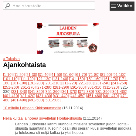
Valikko
« Takaisin
Ajankohtaista
[1-10]
[11-20]
[21-30]
[31-40]
[41-50]
[51-60]
[61-70]
[71-80]
[81-90]
[91-100]
[101-110]
[111-120]
[121-130]
[131-140]
[141-150]
[151-160]
[161-170]
[171-
180]
[181-190]
[191-200]
[201-210]
[211-220]
[221-230]
[231-240]
[241-250]
[251-260]
[261-270]
[271-280]
[281-290]
[291-300]
[301-310]
[311-320]
[321-
330]
[331-340]
[341-350]
[351-360]
[361-370]
[371-380]
[381-390]
[391-400]
[401-410]
[411-420]
[421-430]
[431-440]
[441-450]
[451-460]
[461-470]
[471-
480]
[481-490]
[491-500]
[501-506]
10 mitalia Lahteen Kirkkonummelta
(16.11.2014)
Neljä kultaa ja hopea sovelletun Hontai-shiaista
(2.11.2014)
Lahden Judoseura kahmi kunnolla mitaleita sovelletun judon Hontai-
shiaista lauantaina. Kisoihin osallistui seuran kuusi sovelletun judokaa
ja tuloksena oli neljä kultaa ja yksi hopea.