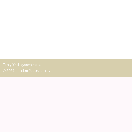
Tehty Yhdistysavaimella
©
2026 Lahden Judoseura r.y.