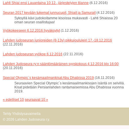
Lahti Shiai ensi Lauantaina 10.12., järjestelyjen tilanne
(6.12.2016)
Seuran 2017 kevään tukemat junnucupit, Shiait ja Samurait
(4.12.2016)
Syksyllä kävi judokoitamme kisoissa mukavasti - Lahti Shiaissa 20
oman seuran osallistujaa!
Vyökokeeseen 6.12.2016 hyväksytyt
(1.12.2016)
Lahden judoseuran junioreiden (8-13v) pikkujoululeiri 17.-18.12.2016
(22.11.2016)
Lahden judoseuran vyökoe 6.12.2016
(22.11.2016)
Lahden Judoseura ry:n sääntömääräinen syyskokous 4.12.2016 klo 16:00
(20.11.2016)
Special Olympic´s kesämaailmankisat Abu Dhabissa 2019
(16.11.2016)
Seuraavien Special Olympic´s kesämaailmankisojen isäntä on selvillä.
Kisat pidetään Persianlahden rantamaisemissa Abu Dhabissa vuonna
2019.
« edelliset 10
seuraavat 10 »
Tehty Yhdistysavaimella
©
2026 Lahden Judoseura r.y.