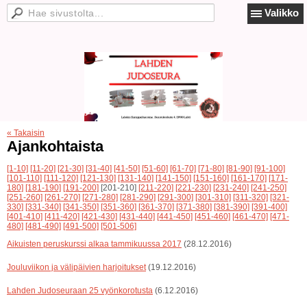
Valikko
« Takaisin
Ajankohtaista
[1-10]
[11-20]
[21-30]
[31-40]
[41-50]
[51-60]
[61-70]
[71-80]
[81-90]
[91-100]
[101-110]
[111-120]
[121-130]
[131-140]
[141-150]
[151-160]
[161-170]
[171-
180]
[181-190]
[191-200]
[201-210]
[211-220]
[221-230]
[231-240]
[241-250]
[251-260]
[261-270]
[271-280]
[281-290]
[291-300]
[301-310]
[311-320]
[321-
330]
[331-340]
[341-350]
[351-360]
[361-370]
[371-380]
[381-390]
[391-400]
[401-410]
[411-420]
[421-430]
[431-440]
[441-450]
[451-460]
[461-470]
[471-
480]
[481-490]
[491-500]
[501-506]
Aikuisten peruskurssi alkaa tammikuussa 2017
(28.12.2016)
Jouluviikon ja välipäivien harjoitukset
(19.12.2016)
Lahden Judoseuraan 25 vyönkorotusta
(6.12.2016)