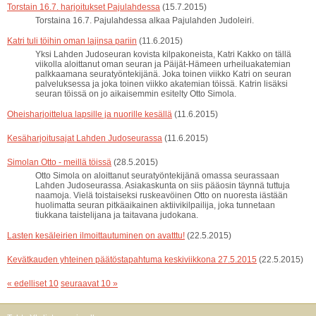
Torstain 16.7. harjoitukset Pajulahdessa
(15.7.2015)
Torstaina 16.7. Pajulahdessa alkaa Pajulahden Judoleiri.
Katri tuli töihin oman lajinsa pariin
(11.6.2015)
Yksi Lahden Judoseuran kovista kilpakoneista, Katri Kakko on tällä
viikolla aloittanut oman seuran ja Päijät-Hämeen urheiluakatemian
palkkaamana seuratyöntekijänä. Joka toinen viikko Katri on seuran
palveluksessa ja joka toinen viikko akatemian töissä. Katrin lisäksi
seuran töissä on jo aikaisemmin esitelty Otto Simola.
Oheisharjoittelua lapsille ja nuorille kesällä
(11.6.2015)
Kesäharjoitusajat Lahden Judoseurassa
(11.6.2015)
Simolan Otto - meillä töissä
(28.5.2015)
Otto Simola on aloittanut seuratyöntekijänä omassa seurassaan
Lahden Judoseurassa. Asiakaskunta on siis pääosin täynnä tuttuja
naamoja. Vielä toistaiseksi ruskeavöinen Otto on nuoresta iästään
huolimatta seuran pitkäaikainen aktiivikilpailija, joka tunnetaan
tiukkana taistelijana ja taitavana judokana.
Lasten kesäleirien ilmoittautuminen on avatttu!
(22.5.2015)
Kevätkauden yhteinen päätöstapahtuma keskiviikkona 27.5.2015
(22.5.2015)
« edelliset 10
seuraavat 10 »