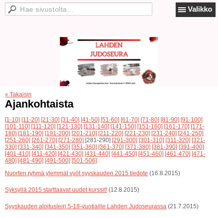
Valikko
« Takaisin
Ajankohtaista
[1-10]
[11-20]
[21-30]
[31-40]
[41-50]
[51-60]
[61-70]
[71-80]
[81-90]
[91-100]
[101-110]
[111-120]
[121-130]
[131-140]
[141-150]
[151-160]
[161-170]
[171-
180]
[181-190]
[191-200]
[201-210]
[211-220]
[221-230]
[231-240]
[241-250]
[251-260]
[261-270]
[271-280]
[281-290]
[291-300]
[301-310]
[311-320]
[321-
330]
[331-340]
[341-350]
[351-360]
[361-370]
[371-380]
[381-390]
[391-400]
[401-410]
[411-420]
[421-430]
[431-440]
[441-450]
[451-460]
[461-470]
[471-
480]
[481-490]
[491-500]
[501-506]
Nuorten ryhmä ylemmät vyöt syyskauden 2015 tiedote
(16.8.2015)
Syksyllä 2015 starttaavat uudet kurssit!
(12.8.2015)
Syyskauden aloitusleiri 5-18-vuotiaille Lahden Judoseurassa
(21.7.2015)