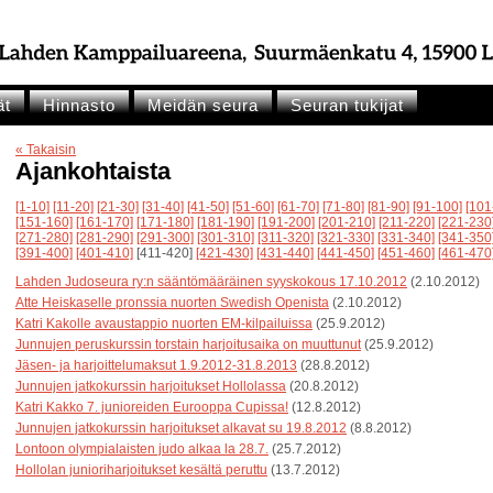
ät
Hinnasto
Meidän seura
Seuran tukijat
« Takaisin
Ajankohtaista
[1-10]
[11-20]
[21-30]
[31-40]
[41-50]
[51-60]
[61-70]
[71-80]
[81-90]
[91-100]
[101
[151-160]
[161-170]
[171-180]
[181-190]
[191-200]
[201-210]
[211-220]
[221-230
[271-280]
[281-290]
[291-300]
[301-310]
[311-320]
[321-330]
[331-340]
[341-350
[391-400]
[401-410]
[411-420]
[421-430]
[431-440]
[441-450]
[451-460]
[461-470
Lahden Judoseura ry:n sääntömääräinen syyskokous 17.10.2012
(2.10.2012)
Atte Heiskaselle pronssia nuorten Swedish Openista
(2.10.2012)
Katri Kakolle avaustappio nuorten EM-kilpailuissa
(25.9.2012)
Junnujen peruskurssin torstain harjoitusaika on muuttunut
(25.9.2012)
Jäsen- ja harjoittelumaksut 1.9.2012-31.8.2013
(28.8.2012)
Junnujen jatkokurssin harjoitukset Hollolassa
(20.8.2012)
Katri Kakko 7. junioreiden Eurooppa Cupissa!
(12.8.2012)
Junnujen jatkokurssin harjoitukset alkavat su 19.8.2012
(8.8.2012)
Lontoon olympialaisten judo alkaa la 28.7.
(25.7.2012)
Hollolan junioriharjoitukset kesältä peruttu
(13.7.2012)