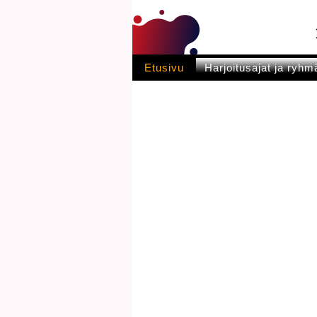
Etusivu
Harjoitusajat ja ryhm