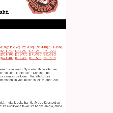
-110]
[111-120]
[121-130]
[131-140]
[141-150]
]
[231-240]
[241-250]
[251-260]
[261-270]
]
[351-360]
[361-370]
[371-380]
[381-390]
]
[471-480]
[481-490]
[491-500]
[501-506]
ina Sylvia-kodin Sylvia-talolta vaeltamaan
 perinteiseen kohteeseen Santiago de
sta samaan paikkaan. Vierellä kulkee
simmäsenkin vaelluksensa teki vuonna 2011.
tä, mutta judokathan tietävät, että esteet on
vat keskiviikkona tavallista hankalampia, mutta