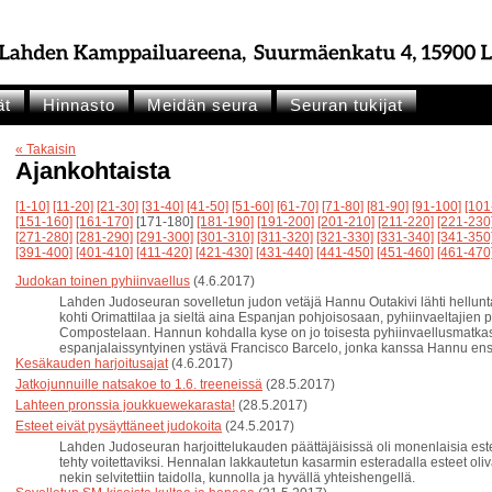
ät
Hinnasto
Meidän seura
Seuran tukijat
« Takaisin
Ajankohtaista
[1-10]
[11-20]
[21-30]
[31-40]
[41-50]
[51-60]
[61-70]
[71-80]
[81-90]
[91-100]
[101
[151-160]
[161-170]
[171-180]
[181-190]
[191-200]
[201-210]
[211-220]
[221-230
[271-280]
[281-290]
[291-300]
[301-310]
[311-320]
[321-330]
[331-340]
[341-350
[391-400]
[401-410]
[411-420]
[421-430]
[431-440]
[441-450]
[451-460]
[461-470
Judokan toinen pyhiinvaellus
(4.6.2017)
Lahden Judoseuran sovelletun judon vetäjä Hannu Outakivi lähti hellunta
kohti Orimattilaa ja sieltä aina Espanjan pohjoisosaan, pyhiinvaeltajien
Compostelaan. Hannun kohdalla kyse on jo toisesta pyhiinvaellusmatka
espanjalaissyntyinen ystävä Francisco Barcelo, jonka kanssa Hannu en
Kesäkauden harjoitusajat
(4.6.2017)
Jatkojunnuille natsakoe to 1.6. treeneissä
(28.5.2017)
Lahteen pronssia joukkuewekarasta!
(28.5.2017)
Esteet eivät pysäyttäneet judokoita
(24.5.2017)
Lahden Judoseuran harjoittelukauden päättäjäisissä oli monenlaisia estei
tehty voitettaviksi. Hennalan lakkautetun kasarmin esteradalla esteet oli
nekin selvitettiin taidolla, kunnolla ja hyvällä yhteishengellä.