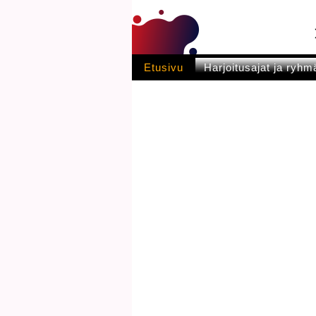
Etusivu
Harjoitusajat ja ryhm