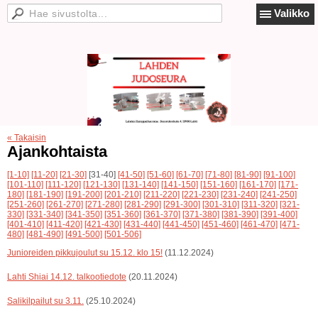
Valikko
« Takaisin
Ajankohtaista
[1-10]
[11-20]
[21-30]
[31-40]
[41-50]
[51-60]
[61-70]
[71-80]
[81-90]
[91-100]
[101-110]
[111-120]
[121-130]
[131-140]
[141-150]
[151-160]
[161-170]
[171-
180]
[181-190]
[191-200]
[201-210]
[211-220]
[221-230]
[231-240]
[241-250]
[251-260]
[261-270]
[271-280]
[281-290]
[291-300]
[301-310]
[311-320]
[321-
330]
[331-340]
[341-350]
[351-360]
[361-370]
[371-380]
[381-390]
[391-400]
[401-410]
[411-420]
[421-430]
[431-440]
[441-450]
[451-460]
[461-470]
[471-
480]
[481-490]
[491-500]
[501-506]
Junioreiden pikkujoulut su 15.12. klo 15!
(11.12.2024)
Lahti Shiai 14.12. talkootiedote
(20.11.2024)
Salikilpailut su 3.11.
(25.10.2024)