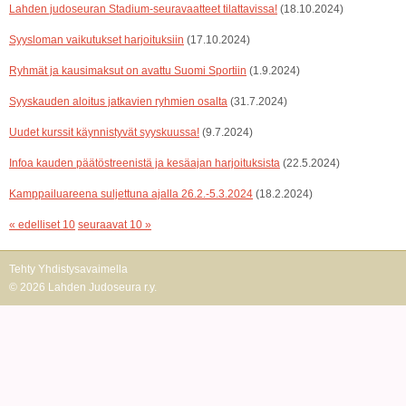
Lahden judoseuran Stadium-seuravaatteet tilattavissa!
(18.10.2024)
Syysloman vaikutukset harjoituksiin
(17.10.2024)
Ryhmät ja kausimaksut on avattu Suomi Sportiin
(1.9.2024)
Syyskauden aloitus jatkavien ryhmien osalta
(31.7.2024)
Uudet kurssit käynnistyvät syyskuussa!
(9.7.2024)
Infoa kauden päätöstreenistä ja kesäajan harjoituksista
(22.5.2024)
Kamppailuareena suljettuna ajalla 26.2.-5.3.2024
(18.2.2024)
« edelliset 10
seuraavat 10 »
Tehty Yhdistysavaimella
©
2026 Lahden Judoseura r.y.