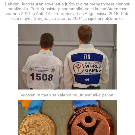
Lahden Judoseuran sovelletun judokat ovat menestyneet hienosti
maailmalla. Petri Kuusisto (vasemmalla) voitti kultaa Ateenassa
vuonna 2011 ja Antti Ollikka pronssia Los Angelesissa 2015. Petri
kisasi myös Sanghaissa vuonna 2007 ja sijoittui neljänneksi.
Vuosien mittaan selkälaput muuttuvat aika paljon.