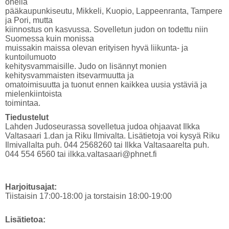
ohella
pääkaupunkiseutu, Mikkeli, Kuopio, Lappeenranta, Tampere
ja Pori, mutta
kiinnostus on kasvussa. Sovelletun judon on todettu niin
Suomessa kuin monissa
muissakin maissa olevan erityisen hyvä liikunta- ja
kuntoilumuoto
kehitysvammaisille. Judo on lisännyt monien
kehitysvammaisten itsevarmuutta ja
omatoimisuutta ja tuonut ennen kaikkea uusia ystäviä ja
mielenkiintoista
toimintaa.
Tiedustelut
Lahden Judoseurassa sovelletua judoa ohjaavat Ilkka
Valtasaari 1.dan ja Riku Ilmivalta. Lisätietoja voi kysyä Riku
Ilmivallalta puh. 044 2568260 tai Ilkka Valtasaarelta puh.
044 554 6560 tai ilkka.valtasaari@phnet.fi
Harjoitusajat:
Tiistaisin 17:00-18:00 ja torstaisin 18:00-19:00
Lisätietoa: