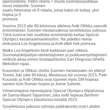
ipponvoitoilla. Petrin ohella 7 muuta suomalaisjudokaa
nousi mitaleille. Suomen
saalis Ateenasta oli 8 mitalia, joista kaksi oli kultaa, yksi
hopea ja 5
pronssia.
Vuonna 2013 alle 60-kiloisissa otteleva Antti Ollikka saavutti
ensimmäisen Suomen mestaruutensa sovelletussa judossa.
Tänä vuonna hän osallistui ensimmäistä kertaa Special
Olympics kesämaailmankisoihin. Ne pidettiin heinä-
elokuussa Los Angelesissa ja Antti otteli heti pronssia.
Matka Los Angelesiin kesti kaikkiaan pari viikkoa.
Suomalaiskilpailijat valmentajineen ja joukkueenjohtajineen
viettivät aikaa ennen kisatapahtumia San Diegossa lähellä
Meksikon rajaa.
Kuusiston ja Ollikan ohella Suomen mestaruuten on yltänyt
Tommi Joki (alle 90 kiloa). Mestaruus tuli vuonna 2015. Petri
Kuusisto ja Antti Ollikka ovat saaneet myös SM-hopeaa
samoin kuin Roman Isupov ja Jonne Salento.
Viimeisimpänä menestyjänä Special Olympics kilpailuissa
oli Sanna-Maarit Tapaninen, joka voitti hopeaa Berliinin
Special Olympics kilpailuissa kesällä 2023.
Sovelletussa judossa vahvoja paikkakuntia ovat Lahden