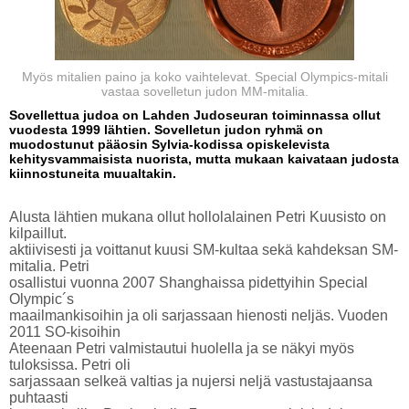
Myös mitalien paino ja koko vaihtelevat. Special Olympics-mitali
vastaa sovelletun judon MM-mitalia.
Sovellettua judoa on Lahden Judoseuran toiminnassa ollut
vuodesta 1999 lähtien. Sovelletun judon ryhmä on
muodostunut pääosin Sylvia-kodissa opiskelevista
kehitysvammaisista nuorista, mutta mukaan kaivataan judosta
kiinnostuneita muualtakin.
Alusta lähtien mukana ollut hollolalainen Petri Kuusisto on
kilpaillut.
aktiivisesti ja voittanut kuusi SM-kultaa sekä kahdeksan SM-
mitalia. Petri
osallistui vuonna 2007 Shanghaissa pidettyihin Special
Olympic´s
maailmankisoihin ja oli sarjassaan hienosti neljäs. Vuoden
2011 SO-kisoihin
Ateenaan Petri valmistautui huolella ja se näkyi myös
tuloksissa. Petri oli
sarjassaan selkeä valtias ja nujersi neljä vastustajaansa
puhtaasti