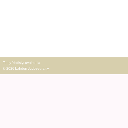
Tehty Yhdistysavaimella
©
2026 Lahden Judoseura r.y.