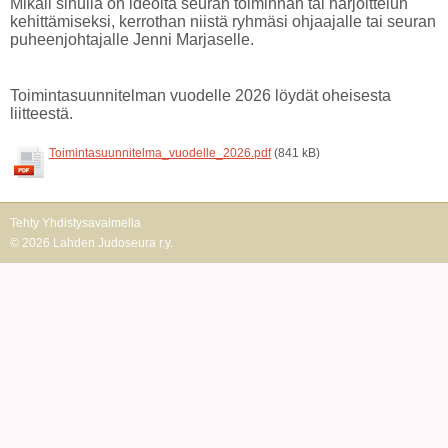
Mikäli sinulla on ideoita seuran toiminnan tai harjoittelun
kehittämiseksi, kerrothan niistä ryhmäsi ohjaajalle tai seuran
puheenjohtajalle Jenni Marjaselle.
Toimintasuunnitelman vuodelle 2026 löydät oheisesta
liitteestä.
Toimintasuunnitelma_vuodelle_2026.pdf
(841 kB)
Tehty Yhdistysavaimella
©
2026 Lahden Judoseura r.y.