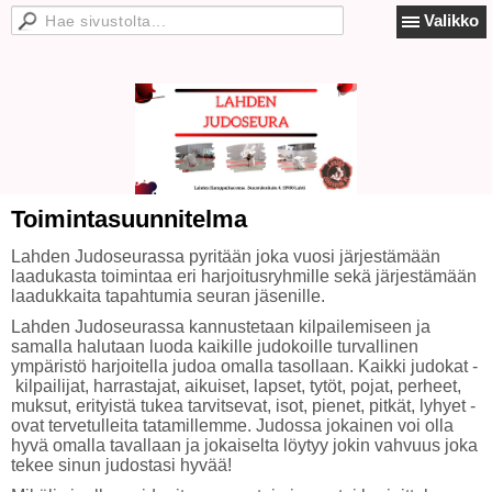
Valikko
Toimintasuunnitelma
Lahden Judoseurassa pyritään joka vuosi järjestämään
laadukasta toimintaa eri harjoitusryhmille sekä järjestämään
laadukkaita tapahtumia seuran jäsenille.
Lahden Judoseurassa kannustetaan kilpailemiseen ja
samalla halutaan luoda kaikille judokoille turvallinen
ympäristö harjoitella judoa omalla tasollaan. Kaikki judokat -
kilpailijat, harrastajat, aikuiset, lapset, tytöt, pojat, perheet,
muksut, erityistä tukea tarvitsevat, isot, pienet, pitkät, lyhyet -
ovat tervetulleita tatamillemme. Judossa jokainen voi olla
hyvä omalla tavallaan ja jokaiselta löytyy jokin vahvuus joka
tekee sinun judostasi hyvää!