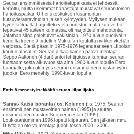
Seuran ensimmäisestä harjoittelupaikasta ei lehdessä
kerrottu, mutta useimmat harrastajat muistavat seuran toisen
harjoituspaikan Urheilukeskuksen kisamontun
kutsuvierasravintolan ja sen kylmyyden. Myllysen mukaan
tyynellä ilmalla harjoittelu vielä onnistui, mutta kun verhot
lepattivat 45 asteen kulmassa, oli harjoittelu mahdotonta.
Jalathan siinä paleltuivat väkisinkin. 1970-luvun puolivälin
tienoilla treenejä pidettiin Mukkulan koululla nyrkkeilykehän
varjossa. Sieltä päästiin 1975-1976 legendaariseen Liipolan
koulun alasaliin. Seuran pitkäaikainen päävalmentaja
Seppo Aaltonen (4.dan) antoi lehtijutussa kunnian seuran
luotsaamisesta alkuvuosista aina 1980-luvun lopulle Eero
Luomalle, joka oli myös seuran ensimmäinen mustan vyön
judoka. Eero menehtyi 1990-luvun lopulla.
Entisiä menestyksekkäitä seuran kilpailijoita
Sanna- Kaisa Isoranta ( os. Kolunen ):
s. 1975. Seuran
ensimmäinen mustavöinen nainen (1995) ja seuran
ensimmäinen naisten Suomenmestari (1995).
Loukkaantuminen 1996 lopetti kilpauran. Sen jälkeen mm.
B-tyttöjen oto-valmentaja judoliitossa 2000 - 2006.
Mika Mäkelä:
s. 1971. Seuran ensimmäinen miesten