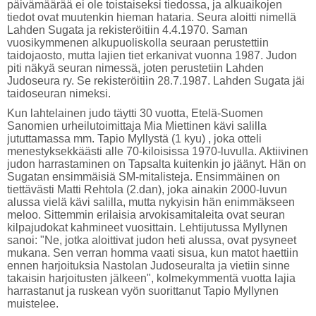
päivämäärää ei ole toistaiseksi tiedossa, ja alkuaikojen
tiedot ovat muutenkin hieman hataria. Seura aloitti nimellä
Lahden Sugata ja rekisteröitiin 4.4.1970. Saman
vuosikymmenen alkupuoliskolla seuraan perustettiin
taidojaosto, mutta lajien tiet erkanivat vuonna 1987. Judon
piti näkyä seuran nimessä, joten perustetiin Lahden
Judoseura ry. Se rekisteröitiin 28.7.1987. Lahden Sugata jäi
taidoseuran nimeksi.
Kun lahtelainen judo täytti 30 vuotta, Etelä-Suomen
Sanomien urheilutoimittaja Mia Miettinen kävi salilla
jututtamassa mm. Tapio Myllystä (1 kyu) , joka otteli
menestyksekkäästi alle 70-kiloisissa 1970-luvulla. Aktiivinen
judon harrastaminen on Tapsalta kuitenkin jo jäänyt. Hän on
Sugatan ensimmäisiä SM-mitalisteja. Ensimmäinen on
tiettävästi Matti Rehtola (2.dan), joka ainakin 2000-luvun
alussa vielä kävi salilla, mutta nykyisin hän enimmäkseen
meloo. Sittemmin erilaisia arvokisamitaleita ovat seuran
kilpajudokat kahmineet vuosittain. Lehtijutussa Myllynen
sanoi: "Ne, jotka aloittivat judon heti alussa, ovat pysyneet
mukana. Sen verran homma vaati sisua, kun matot haettiin
ennen harjoituksia Nastolan Judoseuralta ja vietiin sinne
takaisin harjoitusten jälkeen", kolmekymmentä vuotta lajia
harrastanut ja ruskean vyön suorittanut Tapio Myllynen
muistelee.