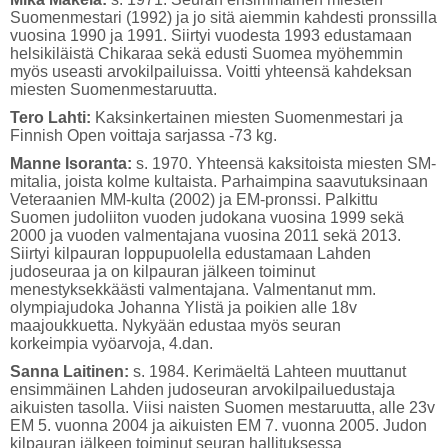
Suomenmestari (1992) ja jo sitä aiemmin kahdesti pronssilla
vuosina 1990 ja 1991. Siirtyi vuodesta 1993 edustamaan
helsikiläistä Chikaraa sekä edusti Suomea myöhemmin
myös useasti arvokilpailuissa. Voitti yhteensä kahdeksan
miesten Suomenmestaruutta.
Tero Lahti:
Kaksinkertainen miesten Suomenmestari ja
Finnish Open voittaja sarjassa -73 kg.
Manne Isoranta:
s. 1970.
Yhteensä kaksitoista miesten SM-
mitalia, joista kolme kultaista. Parhaimpina saavutuksinaan
Veteraanien MM-kulta (2002) ja EM-pronssi. Palkittu
Suomen judoliiton vuoden judokana vuosina 1999 sekä
2000 ja vuoden valmentajana vuosina 2011 sekä 2013.
Siirtyi kilpauran loppupuolella edustamaan Lahden
judoseuraa ja on kilpauran jälkeen toiminut
menestyksekkäästi valmentajana. Valmentanut mm.
olympiajudoka Johanna Ylistä ja poikien alle 18v
maajoukkuetta. Nykyään edustaa myös seuran
korkeimpia vyöarvoja, 4.dan.
Sanna Laitinen:
s. 1984.
Kerimäeltä Lahteen muuttanut
ensimmäinen Lahden judoseuran arvokilpailuedustaja
aikuisten tasolla. Viisi naisten Suomen mestaruutta, alle 23v
EM 5. vuonna 2004 ja aikuisten EM 7. vuonna 2005. Judon
kilpauran jälkeen toiminut seuran hallituksessa