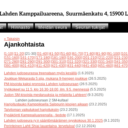
ät
Hinnasto
Meidän seura
Seuran tukijat
« Takaisin
Ajankohtaista
[1-10]
[11-20]
[21-30]
[31-40]
[41-50]
[51-60]
[61-70]
[71-80]
[81-90]
[91-100]
[101
[151-160]
[161-170]
[171-180]
[181-190]
[191-200]
[201-210]
[211-220]
[221-230
[271-280]
[281-290]
[291-300]
[301-310]
[311-320]
[321-330]
[331-340]
[341-350
[391-400]
[401-410]
[411-420]
[421-430]
[431-440]
[441-450]
[451-460]
[461-470
Lahden judoseurassa treenataan myös kesällä
(1.6.2025)
Joukkue-Wekarasta 5.sija, mukana 9-hengen joukkue
(26.5.2025)
PM-kisoista kaksi pronssia Lahden judoseuraan
(26.5.2025)
Vyökokeet su 11.5. klo 16.30-18.00, ilm. 9.5. mennessä
(5.5.2025)
Judon SM-kisoista mestaruuksia ja mitaleita Lahteen!
(9.3.2025)
Lahden judoseuraan 2 SM-kultaa!
Harjoitustauko Kamppiksella Salppurin kisojen aikaan
(23.2.2025)
Talviloman vaikutukset harjoituksiin
(23.2.2025)
Pysäköinti Kamppailuareenalla - tiedote
(17.1.2025)
Lahden judoseura ry:n sääntömääräinen syyskokous 30.1.2025
(9.1.2025)
Perinteinen Lahti Shiai lauantaina, tervetuloa!
(12.12.2024)