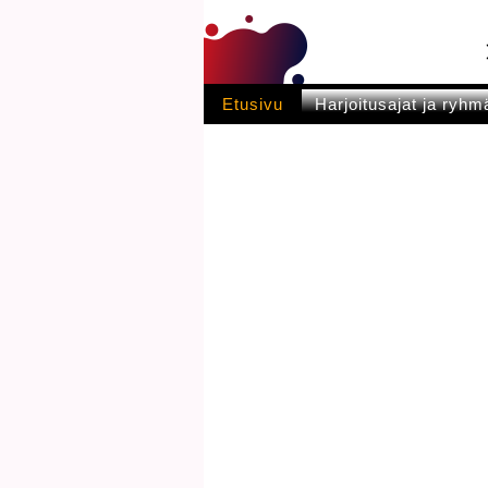
Etusivu
Harjoitusajat ja ryhm